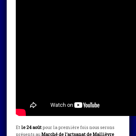
Et
le 24 août
pour la première fois nous serons
présents au
Marché de l’artsanat de Mallièvre