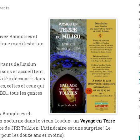
ents
ouvez Banquises et
ique manifestation
bitants de Loudun
isons et accueillent
nvité à découvrir dans
s, celles et ceux qui
 BD… tous les genres
s
, Banquises et
 nocturne dans le vieux Loudun : un
Voyage en Terre
vre de JRR Tolkien. L’itinéraire est une surprise ! Le
t pour les douze ans et moins).