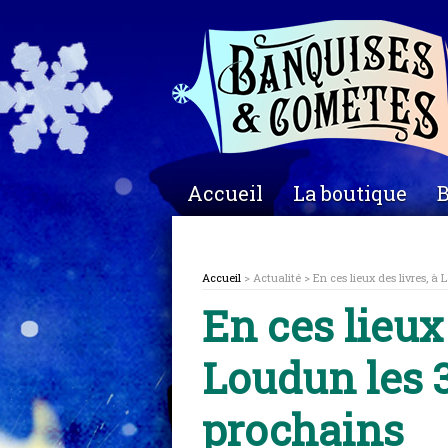
Accueil
La boutique
B
Accueil
> Actualité > En ces lieux des livres, à 
En ces lieux 
Loudun les 30
prochains