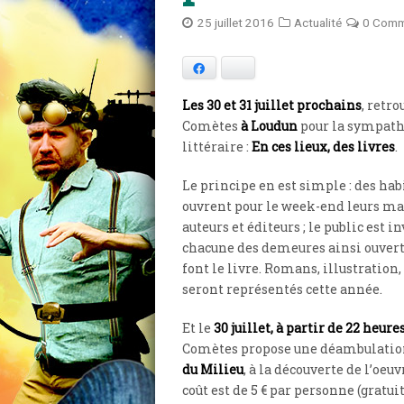
25 juillet 2016
Actualité
0 Comm
Facebook
Bluesky
Les 30 et 31 juillet prochains
, retr
Comètes
à Loudun
pour la sympath
littéraire :
En ces lieux, des livres
.
Le principe en est simple : des ha
ouvrent pour le week-end leurs ma
auteurs et éditeurs ; le public est i
chacune des demeures ainsi ouverte
font le livre. Romans, illustration,
seront représentés cette année.
Et le
30 juillet, à partir de 22 heure
Comètes propose une déambulation
du Milieu
, à la découverte de l’oeu
coût est de 5 € par personne (gratui