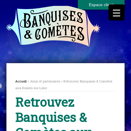
Espace client
Accueil
> Amis et partenaires > Retrouvez Banquises & Comètes
aux Rosiers-sur-Loire
Retrouvez
Banquises &