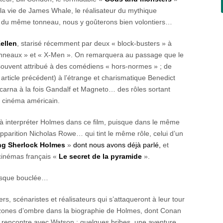
 la vie de James Whale, le réalisateur du mythique
st du même tonneau, nous y goûterons bien volontiers…
ellen
, starisé récemment par deux « block-busters » à
nneaux » et « X-Men ». On remarquera au passage que le
souvent attribué à des comédiens « hors-normes » ; de
article précédent) à l’étrange et charismatique Benedict
arna à la fois Gandalf et Magneto… des rôles sortant
e cinéma américain.
 à interpréter Holmes dans ce film, puisque dans le même
parition Nicholas Rowe… qui tint le même rôle, celui d’un
g Sherlock Holmes
»
dont nous avons déjà parlé,
et
cinémas français «
Le secret de la pyramide
».
resque bouclée…
, scénaristes et réalisateurs qui s’attaqueront à leur tour
zones d’ombre dans la biographie de Holmes, dont Conan
 rencontre avec Watson : quelques bribes, une aventure