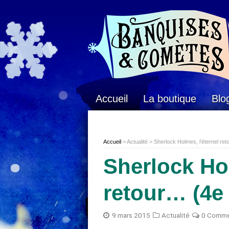
Accueil
La boutique
Blo
Accueil
> Actualité > Sherlock Holmes, l’éternel ret
Sherlock Hol
retour… (4e 
9 mars 2015
Actualité
0 Comme