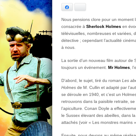
Facebook
Bluesky
Nous pensions clore pour un moment la 
consacrée à
Sherlock Holmes
en évoq
télévisuelles, nombreuses et variées, 
détective ; cependant l’actualité ciné
à nous.
La sortie d’un nouveau film autour de
toujours un événement.
Mr Holmes
, l
D’abord, le sujet, tiré du roman
Les ab
Holmes
de M. Cullin et adapté par l’aut
se déroule en 1940, et c’est un Holmes
retrouvons dans la paisible retraite, 
l’apiculture. Conan Doyle a effectiveme
le Sussex élevant des abeilles, dans la
attachés (voir « Les monstres marins » 
Ensuite, nous devons au même réalisat