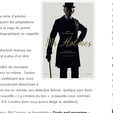
série d’articles
uant les adaptations
de la saga du grand
matographique se rappelle
 Sherlock Holmes est
’est à plus d’un titre.
eilles de monsieur
eur lui-même : l’action
 vieillissant que nous
se consacrant désormais à
nt mis en retraite son détective fétiche, quelque part dans
 nouvelle « La crinière du lion », à laquelle nous sommes
d’A. Landrin dont nous avons dirigé la réédition).
eur, Bill Condon, le formidable «
Gods and monsters
»