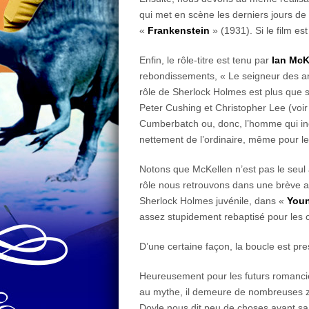
qui met en scène les derniers jours de
«
Frankenstein
» (1931). Si le film e
Enfin, le rôle-titre est tenu par
Ian McK
rebondissements, « Le seigneur des a
rôle de Sherlock Holmes est plus que 
Peter Cushing et Christopher Lee (voir 
Cumberbatch ou, donc, l’homme qui inc
nettement de l’ordinaire, même pour l
Notons que McKellen n’est pas le seul
rôle nous retrouvons dans une brève ap
Sherlock Holmes juvénile, dans «
Youn
assez stupidement rebaptisé pour les 
D’une certaine façon, la boucle est p
Heureusement pour les futurs romanciers
au mythe, il demeure de nombreuses 
Doyle nous dit peu de choses avant sa