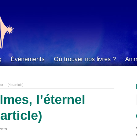
g
Événements
Où trouver nos livres ?
Ani
our… (4e article)
mes, l’éternel
article)
nts