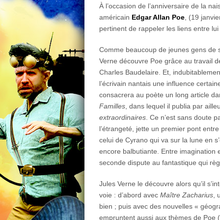
À l’occasion de l’anniversaire de la nai
américain
Edgar Allan Poe
, (19 janvie
pertinent de rappeler les liens entre lui
Comme beaucoup de jeunes gens de sa
Verne découvre Poe grâce au travail d
Charles Baudelaire. Et, indubitablement
l’écrivain nantais une influence certaine
consacrera au poète un long article da
Familles
, dans lequel il publia par ail
extraordinaires
. Ce n’est sans doute p
l’étrangeté, jette un premier pont ent
celui de Cyrano qui va sur la lune en s
encore balbutiante. Entre imagination et
seconde dispute au fantastique qui règ
Jules Verne le découvre alors qu’il s’
voie : d’abord avec
Maître Zacharius
, 
bien ; puis avec des nouvelles « géog
empruntent aussi aux thèmes de Poe 