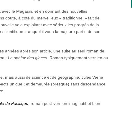
t avec le Magasin, et en donnant des nouvelles
ns doute, à côté du merveilleux « traditionnel » fait de
ouvelle voie exploitant avec sérieux les progrès de la
 scientifique » auquel il voua la majeure partie de son
des années après son article, une suite au seul roman de
Pym
:
Le sphinx des glaces
. Roman typiquement vernien au
oe, mais aussi de science et de géographie, Jules Verne
pects unique ; et demeurée (presque) sans descendance
ce.
ile du Pacifique
, roman post-vernien imaginatif et bien