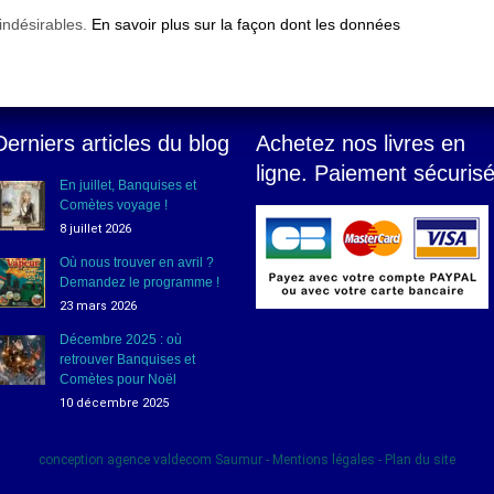
 indésirables.
En savoir plus sur la façon dont les données
Derniers articles du blog
Achetez nos livres en
ligne. Paiement sécuris
En juillet, Banquises et
Comètes voyage !
8 juillet 2026
Où nous trouver en avril ?
Demandez le programme !
23 mars 2026
Décembre 2025 : où
retrouver Banquises et
Comètes pour Noël
10 décembre 2025
conception
agence valdecom
Saumur -
Mentions légales
-
Plan du site