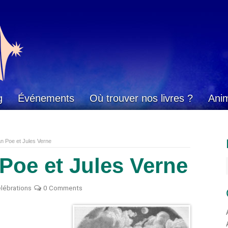
g
Événements
Où trouver nos livres ?
Ani
an Poe et Jules Verne
Poe et Jules Verne
élébrations
0 Comments