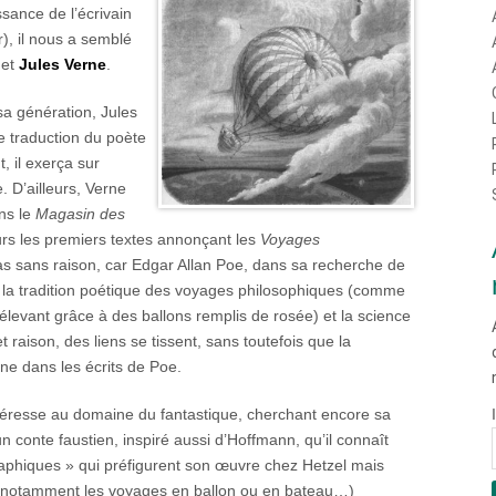
ssance de l’écrivain
r), il nous a semblé
 et
Jules Verne
.
 génération, Jules
e traduction du poète
, il exerça sur
. D’ailleurs, Verne
ns le
Magasin des
leurs les premiers textes annonçant les
Voyages
as sans raison, car Edgar Allan Poe, dans sa recherche de
re la tradition poétique des voyages philosophiques (comme
’élevant grâce à des ballons remplis de rosée) et la science
 raison, des liens se tissent, sans toutefois que la
ne dans les écrits de Poe.
intéresse au domaine du fantastique, cherchant encore sa
un conte faustien, inspiré aussi d’Hoffmann, qu’il connaît
raphiques » qui préfigurent son œuvre chez Hetzel mais
(notamment les voyages en ballon ou en bateau…)