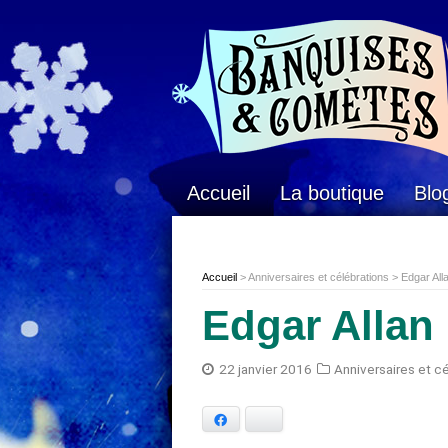
Accueil
La boutique
Blo
Accueil
> Anniversaires et célébrations > Edgar All
Edgar Allan 
22 janvier 2016
Anniversaires et c
Facebook
Bluesky