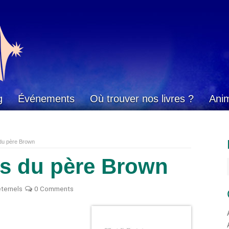
g
Événements
Où trouver nos livres ?
Ani
 du père Brown
s du père Brown
éternels
0 Comments