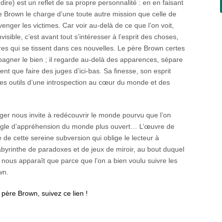
dire) est un reflet de sa propre personnalité : en en faisant
 Brown le charge d’une toute autre mission que celle de
 venger les victimes. Car voir au-delà de ce que l’on voit,
nvisible, c’est avant tout s’intéresser à l’esprit des choses,
ires qui se tissent dans ces nouvelles. Le père Brown certes
agner le bien ; il regarde au-delà des apparences, sépare
ment que faire des juges d’ici-bas. Sa finesse, son esprit
les outils d’une introspection au cœur du monde et des
éger nous invite à redécouvrir le monde pourvu que l’on
angle d’appréhension du monde plus ouvert… L’œuvre de
de cette sereine subversion qui oblige le lecteur à
byrinthe de paradoxes et de jeux de miroir, au bout duquel
 nous apparaît que parce que l’on a bien voulu suivre les
wn.
père Brown, suivez ce lien !