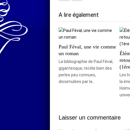
A lire également
Paul Féval, une vie comme
un roman
Éléme
reto
La bibliographie de Paul Féval,
(1ère
gigantesque, recèle bien des
perles peu connues,
Les h
dissimulées par la…
la én
Holme
unive
Laisser un commentaire