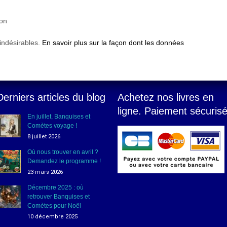
ion
 indésirables.
En savoir plus sur la façon dont les données
Derniers articles du blog
Achetez nos livres en
ligne. Paiement sécuris
En juillet, Banquises et
Comètes voyage !
8 juillet 2026
Où nous trouver en avril ?
Demandez le programme !
23 mars 2026
Décembre 2025 : où
retrouver Banquises et
Comètes pour Noël
10 décembre 2025