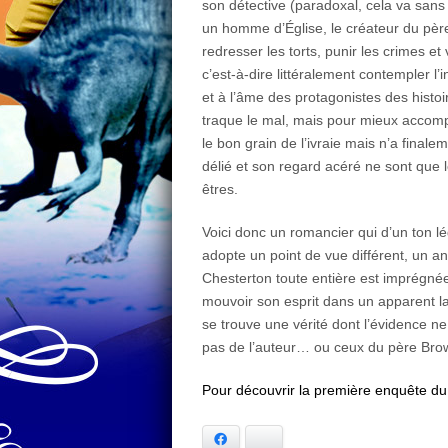
son détective (paradoxal, cela va sans 
un homme d’Église, le créateur du père
redresser les torts, punir les crimes et
c’est-à-dire littéralement contempler l’i
et à l’âme des protagonistes des histo
traque le mal, mais pour mieux accomp
le bon grain de l’ivraie mais n’a finale
délié et son regard acéré ne sont que 
êtres.
Voici donc un romancier qui d’un ton l
adopte un point de vue différent, un 
Chesterton toute entière est imprégnée 
mouvoir son esprit dans un apparent la
se trouve une vérité dont l’évidence ne
pas de l’auteur… ou ceux du père Bro
Pour découvrir la première enquête du 
Facebook
Bluesky