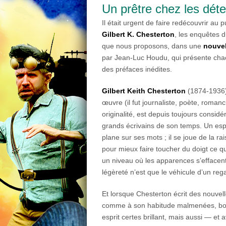
Un prêtre chez les déte
Il était urgent de faire redécouvrir au 
Gilbert K. Chesterton
, les enquêtes 
que nous proposons, dans une
nouvel
par Jean-Luc Houdu, qui présente ch
des préfaces inédites.
Gilbert Keith Chesterton
(1874-1936) 
œuvre (il fut journaliste, poète, romanc
originalité, est depuis toujours consi
grands écrivains de son temps. Un espri
plane sur ses mots ; il se joue de la ra
pour mieux faire toucher du doigt ce qu
un niveau où les apparences s’effacent
légèreté n’est que le véhicule d’un rega
Et lorsque Chesterton écrit des nouvell
comme à son habitude malmenées, bous
esprit certes brillant, mais aussi — et 