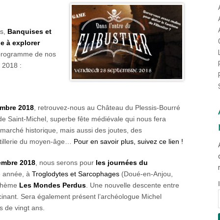
es,
Banquises et
e à explorer
programme de nos
 2018 :
embre 2018
, retrouvez-nous au Château du Plessis-Bourré
e de Saint-Michel, superbe fête médiévale qui nous fera
arché historique, mais aussi des joutes, des
rtillerie du moyen-âge…
Pour en savoir plus, suivez ce lien !
embre 2018
, nous serons pour
les journées du
e année, à
Troglodytes et Sarcophages
(Doué-en-Anjou,
r thème
Les Mondes Perdus
. Une nouvelle descente entre
scinant. Sera également présent l’archéologue Michel
us de vingt ans.