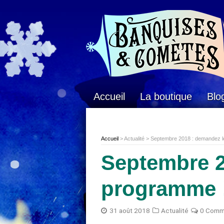
Accueil
La boutique
Blo
Accueil
> Actualité > Septembre 2018 : demandez 
Septembre 2
programme 
31 août 2018
Actualité
0 Comm