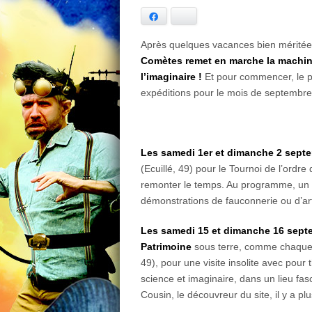
Facebook
Bluesky
Après quelques vacances bien mérité
Comètes remet en marche la machin
l’imaginaire !
Et pour commencer, le 
expéditions pour le mois de septembre
Les samedi 1er et dimanche 2 sept
(Ecuillé, 49) pour le Tournoi de l’ordr
remonter le temps. Au programme, un m
démonstrations de fauconnerie ou d’a
Les samedi 15 et dimanche 16 sept
Patrimoine
sous terre, comme chaqu
49), pour une visite insolite avec pou
science et imaginaire, dans un lieu fa
Cousin, le découvreur du site, il y a pl