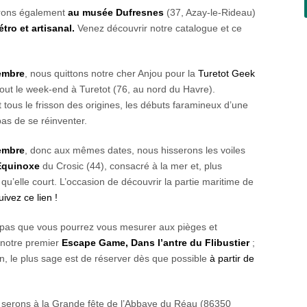
erons également
au musée Dufresnes
(37, Azay-le-Rideau)
tro et artisanal.
Venez découvrir notre catalogue et ce
embre
, nous quittons notre cher Anjou pour la
Turetot Geek
tout le week-end à Turetot (76, au nord du Havre).
t tous le frisson des origines, les débuts faramineux d’une
 pas de se réinventer.
embre
, donc aux mêmes dates, nous hisserons les voiles
Equinoxe
du Crosic (44), consacré à la mer et, plus
u’elle court. L’occasion de découvrir la partie maritime de
ivez ce lien !
z pas que vous pourrez vous mesurer aux pièges et
 notre premier
Escape Game, Dans l’antre du Flibustier
;
n, le plus sage est de réserver dès que possible
à partir de
 serons à la Grande fête de l’Abbaye du Réau (86350