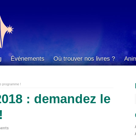
g
Événements
Où trouver nos livres ?
Ani
le programme !
018 : demandez le
!
ents