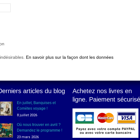
ion
 indésirables.
En savoir plus sur la façon dont les données
Derniers articles du blog
Achetez nos livres en
ligne. Paiement sécuris
En juillet, Banquises et
Comètes voyage !
8 juillet 2026
Où nous trouver en avril ?
Demandez le programme !
23 mars 2026