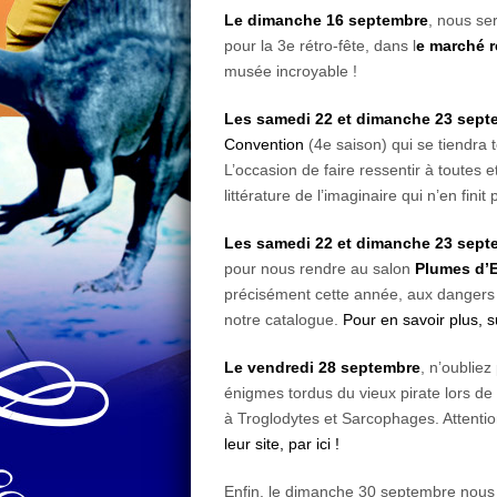
Le dimanche 16 septembre
, nous s
pour la 3e rétro-fête, dans l
e marché ré
musée incroyable !
Les samedi 22 et dimanche 23 sept
Convention
(4e saison) qui se tiendra 
L’occasion de faire ressentir à toutes e
littérature de l’imaginaire qui n’en finit
Les samedi 22 et dimanche 23 sept
pour nous rendre au salon
Plumes d’
précisément cette année, aux dangers q
notre catalogue.
Pour en savoir plus, su
Le vendredi 28 septembre
, n’oublie
énigmes tordus du vieux pirate lors de
à Troglodytes et Sarcophages. Attentio
leur site, par ici !
Enfin, le dimanche 30 septembre nous