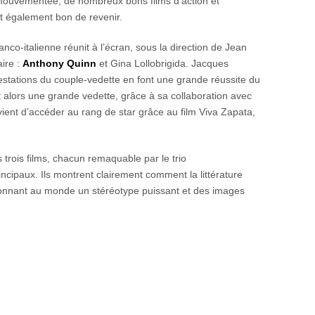
mouvementée, de nombreux bons films d’action et
ait également bon de revenir.
nco-italienne réunit à l’écran, sous la direction de Jean
ire :
Anthony Quinn
et Gina Lollobrigida. Jacques
restations du couple-vedette en font une grande réussite du
t alors une grande vedette, grâce à sa collaboration avec
ient d’accéder au rang de star grâce au film Viva Zapata,
s trois films, chacun remaquable par le trio
rincipaux. Ils montrent clairement comment la littérature
 donnant au monde un stéréotype puissant et des images