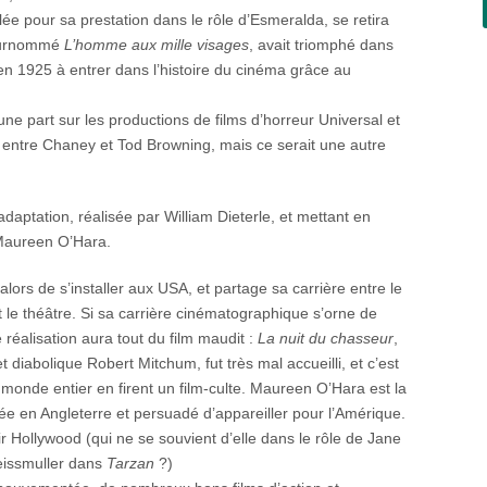
ulée pour sa prestation dans le rôle d’Esmeralda, se retira
 surnommé
L’homme aux mille visages
, avait triomphé dans
t en 1925 à entrer dans l’histoire du cinéma grâce au
ne part sur les productions de films d’horreur Universal et
on entre Chaney et Tod Browning, mais ce serait une autre
daptation, réalisée par William Dieterle, et mettant en
Maureen O’Hara.
lors de s’installer aux USA, et partage sa carrière entre le
 le théâtre. Si sa carrière cinématographique s’orne de
réalisation aura tout du film maudit :
La nuit du chasseur
,
diabolique Robert Mitchum, fut très mal accueilli, et c’est
monde entier en firent un film-culte. Maureen O’Hara est la
e en Angleterre et persuadé d’appareiller pour l’Amérique.
ir Hollywood (qui ne se souvient d’elle dans le rôle de Jane
eissmuller dans
Tarzan
?)