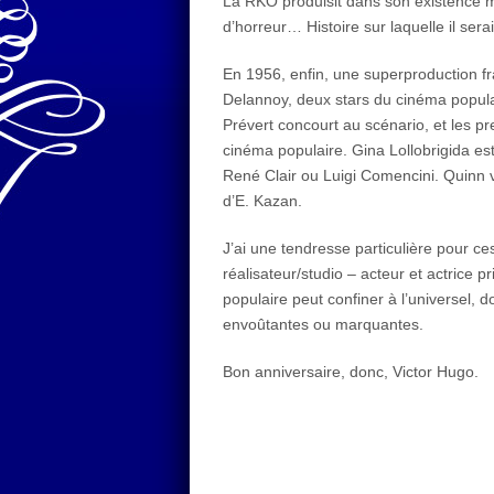
La RKO produisit dans son existence 
d’horreur… Histoire sur laquelle il ser
En 1956, enfin, une superproduction fra
Delannoy, deux stars du cinéma popula
Prévert concourt au scénario, et les p
cinéma populaire. Gina Lollobrigida es
René Clair ou Luigi Comencini. Quinn v
d’E. Kazan.
J’ai une tendresse particulière pour ce
réalisateur/studio – acteur et actrice p
populaire peut confiner à l’universel,
envoûtantes ou marquantes.
Bon anniversaire, donc, Victor Hugo.