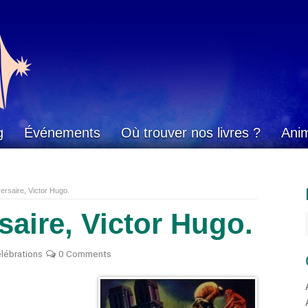
g
Événements
Où trouver nos livres ?
Ani
ersaire, Victor Hugo.
aire, Victor Hugo.
élébrations
0 Comments