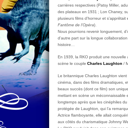
carrières respectives (Patsy Miller, ad
des plateaux en 1931 ; Lon Chaney,
plusieurs films d’horreur et s’apprêtai
Fantôme de l’Opéra
).
Nous pourrions revenir longuement, d’u
d’autre part sur la longue collaborati
histoire…
En 1939, la RKO produit une nouvelle a
scène le couple
Charles Laughton
/ 
Le britannique Charles Laughton vient a
cinéma, dans des films dramatiques, et
beaux succès (dont ce film) son unique 
mettant en scène un méconnaissable et 
longtemps après que les cinéphiles du 
protégée de Laughton, qui l’a remarqué
Actrice flamboyante, elle allait conquér
aux côtés du charismatique Johnny W