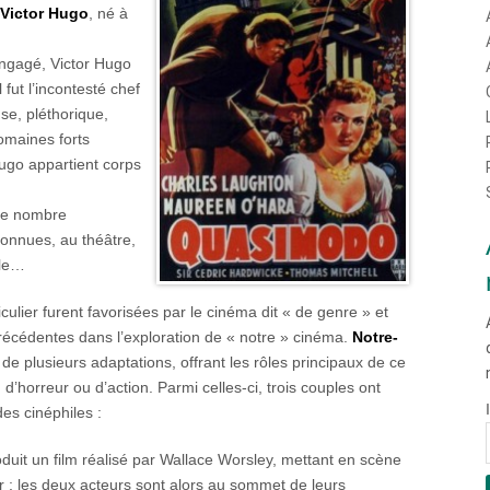
Victor Hugo
, né à
engagé, Victor Hugo
 fut l’incontesté chef
se, pléthorique,
omaines forts
Hugo appartient corps
 le nombre
connues, au théâtre,
ale…
lier furent favorisées par le cinéma dit « de genre » et
récédentes dans l’exploration de « notre » cinéma.
Notre-
et de plusieurs adaptations, offrant les rôles principaux de ce
’horreur ou d’action. Parmi celles-ci, trois couples ont
es cinéphiles :
uit un film réalisé par Wallace Worsley, mettant en scène
er ; les deux acteurs sont alors au sommet de leurs