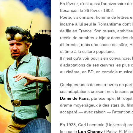
En février, c’est aussi l’anniversaire de
Besançon le 26 février 1802.
Poète, visionnaire, homme de lettres 
incarne à lui seul le Romantisme dont il
de file en France. Son œuvre, ambitieu
recèle de nombreux bijoux dans des d
différents ; mais une chose est sûre, 
et âme à la culture populaire.
Il n’est qu’à voir pour s’en convaincre,
d’adaptations de ses œuvres les plus 
au cinéma, en BD, en comédie music
Quelques-unes de ces œuvres en particu
ces adaptations croisent nos brisées p
Dame de Paris
, par exemple, fit l’obj
drame moyenâgeux à des stars du film d
accaparé — avec raison — l’attention d
En 1923, Carl Laemmle (Universal) prod
le couple
Lon Chaney
/ Patsy. R. Mill