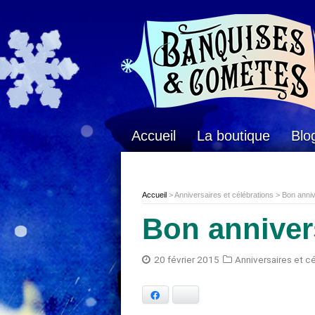
Accueil
La boutique
Blo
Accueil
> Anniversaires et célébrations > Bon anniv
Bon annivers
20 février 2015
Anniversaires et c
Facebook
Bluesky