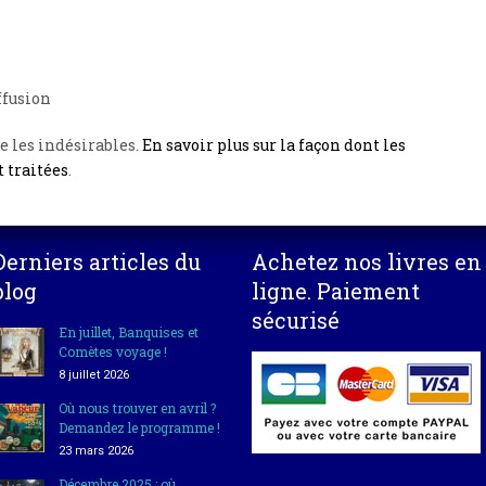
ffusion
e les indésirables.
En savoir plus sur la façon dont les
 traitées
.
Derniers articles du
Achetez nos livres en
blog
ligne. Paiement
sécurisé
En juillet, Banquises et
Comètes voyage !
8 juillet 2026
Où nous trouver en avril ?
Demandez le programme !
23 mars 2026
Décembre 2025 : où