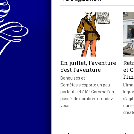
En juillet, l’aventure
Ret
c’est l’aventure
et 
l’I
Banquises et
Comètes s'exporte un peu
L'Ima
partout cet été ! Comme l'an
Ingra
passé, de nombreux rendez-
s'agit
vous…
qui r
créat