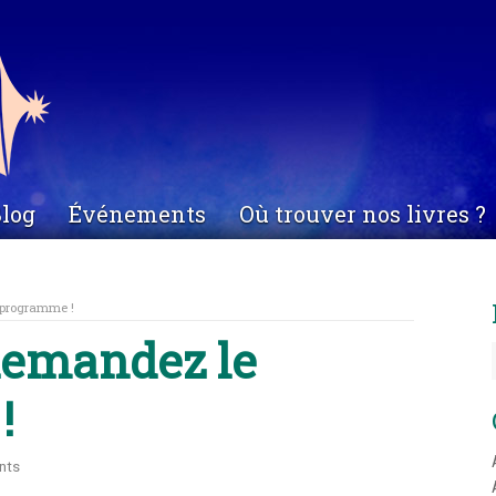
log
Événements
Où trouver nos livres ?
 programme !
 demandez le
!
nts