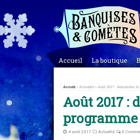
Accueil
La boutique
B
Accueil
> Actualité > Août 2017 : demandez le
Août 2017 :
programme 
4 août 2017
Actualité
0 Comme