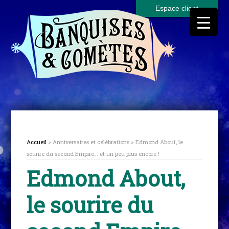
Espace client
Accueil
> Anniversaires et célébrations > Edmond About, le
sourire du second Empire… et un peu plus encore !
Edmond About,
le sourire du