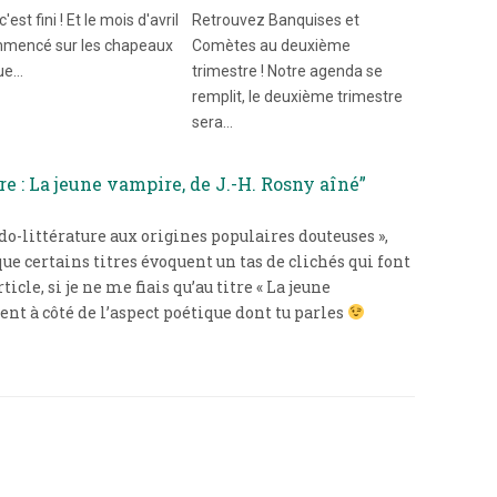
'est fini ! Et le mois d'avril
Retrouvez Banquises et
mencé sur les chapeaux
Comètes au deuxième
ue…
trimestre ! Notre agenda se
remplit, le deuxième trimestre
sera…
e : La jeune vampire, de J.-H. Rosny aîné”
o-littérature aux origines populaires douteuses »,
que certains titres évoquent un tas de clichés qui font
cle, si je ne me fiais qu’au titre « La jeune
nt à côté de l’aspect poétique dont tu parles