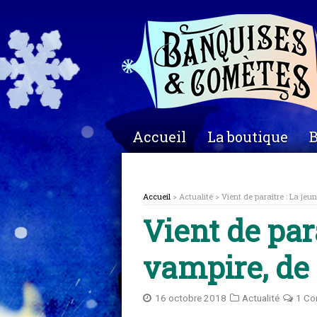
Accueil
La boutique
B
Accueil
> Actualité > Vient de paraître : La jeu
Vient de par
vampire, de 
16 octobre 2018
Actualité
1 C