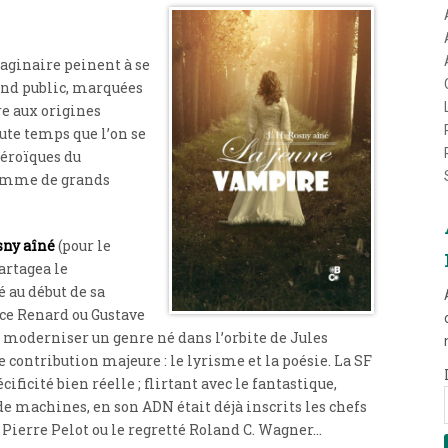
maginaire peinent à se
rand public, marquées
re aux origines
oute temps que l’on se
éroïques du
 comme de grands
sny aîné
(pour le
artagea le
 au début de sa
ice Renard ou Gustave
t moderniser un genre né dans l’orbite de Jules
e contribution majeure : le lyrisme et la poésie. La SF
ificité bien réelle ; flirtant avec le fantastique,
e machines, en son ADN était déjà inscrits les chefs
 Pierre Pelot ou le regretté Roland C. Wagner…