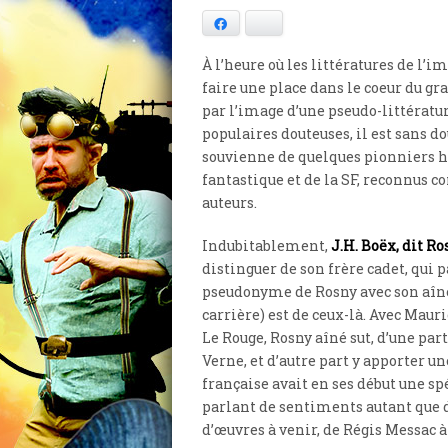
Facebook
Bluesky
À l’heure où les littératures de l’i
faire une place dans le coeur du g
par l’image d’une pseudo-littératu
populaires douteuses, il est sans d
souvienne de quelques pionniers h
fantastique et de la SF, reconnus
auteurs.
Indubitablement,
J.H. Boëx, dit Ro
distinguer de son frère cadet, qui p
pseudonyme de Rosny avec son aîné
carrière) est de ceux-là. Avec Maur
Le Rouge, Rosny aîné sut, d’une par
Verne, et d’autre part y apporter un
française avait en ses début une spéc
parlant de sentiments autant que d
d’œuvres à venir, de Régis Messac à