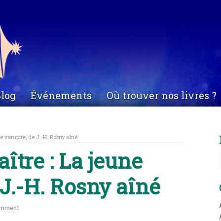
log
Événements
Où trouver nos livres ?
ne vampire, de J.-H. Rosny aîné
aître : La jeune
J.-H. Rosny aîné
omment