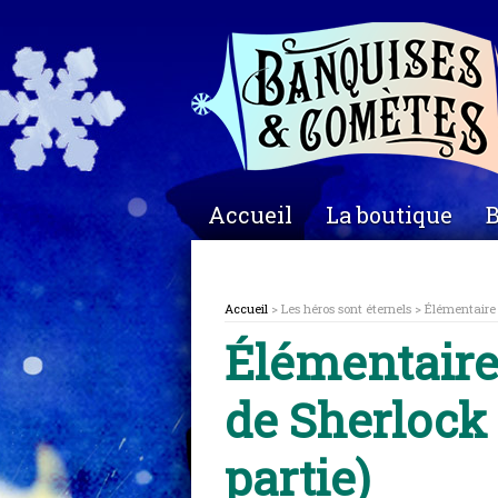
Accueil
La boutique
B
Accueil
> Les héros sont éternels > Élémentaire 
Élémentaire 
de Sherlock
partie)