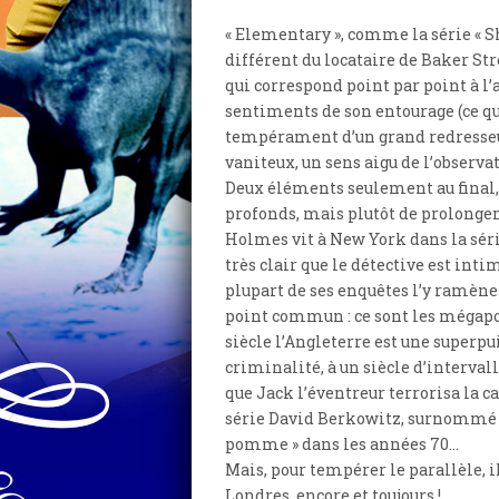
« Elementary », comme la série « 
différent du locataire de Baker St
qui correspond point par point à l’
sentiments de son entourage (ce qui
tempérament d’un grand redresseur 
vaniteux, un sens aigu de l’observa
Deux éléments seulement au final, 
profonds, mais plutôt de prolonge
Holmes vit à New York dans la séri
très clair que le détective est inti
plupart de ses enquêtes l’y ramène
point commun : ce sont les mégapol
siècle l’Angleterre est une superpu
criminalité, à un siècle d’interval
que Jack l’éventreur terrorisa la c
série David Berkowitz, surnommé « l
pomme » dans les années 70…
Mais, pour tempérer le parallèle, 
Londres, encore et toujours !