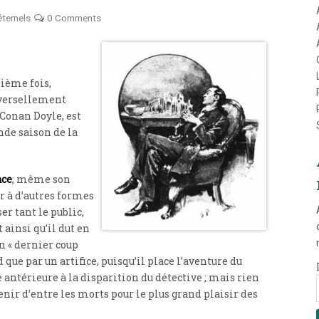
éternels
0 Comments
nième fois,
niversellement
 Conan Doyle, est
nde saison de la
ace
; même son
er à d’autres formes
er tant le public,
t ainsi qu’il dut en
n « dernier coup
rd que par un artifice, puisqu’il place l’aventure du
e antérieure à la disparition du détective ; mais rien
evenir d’entre les morts pour le plus grand plaisir des