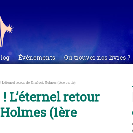
log
Événements
Où trouver nos livres ?
! L’éternel retour de Sherlock Holmes (1ère partie)
! L’éternel retour
 Holmes (1ère