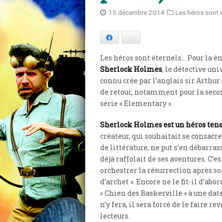
15 décembre 2014
Les héros sont 
Facebook
Bluesky
Les héros sont éternels… Pour la é
Sherlock Holmes
, le détective u
connu crée par l’anglais sir Arthur
de retour, notamment pour la seco
série « Elementary ».
Sherlock Holmes est un héros ten
créateur, qui souhaitait se consacr
de littérature, ne put s’en débarrass
déjà raffolait de ses aventures. C’es
orchestrer la résurrection après so
d’archet ». Encore ne le fit-il d’abo
« Chien des Baskerville » à une dat
n’y fera, il sera forcé de le faire r
lecteurs.