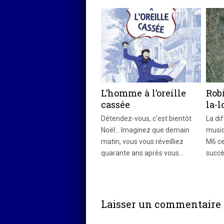
L’homme à l’oreille
Robi
cassée
la-l
Détendez-vous, c'est bientôt
La di
Noël... Imaginez que demain
music
matin, vous vous réveilliez
M6 ce
quarante ans après vous…
succ
Laisser un commentaire