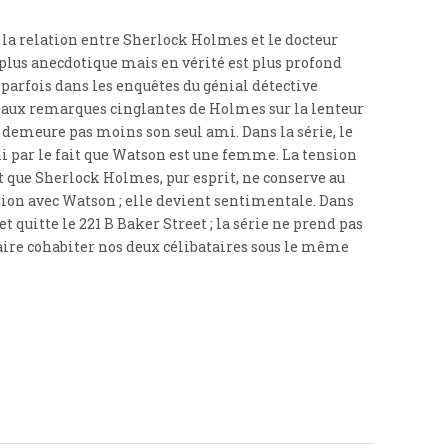
la relation entre Sherlock Holmes et le docteur
us anecdotique mais en vérité est plus profond
t parfois dans les enquêtes du génial détective
 aux remarques cinglantes de Holmes sur la lenteur
en demeure pas moins son seul ami. Dans la série, le
i par le fait que Watson est une femme. La tension
t que Sherlock Holmes, pur esprit, ne conserve au
ion avec Watson ; elle devient sentimentale. Dans
t quitte le 221 B Baker Street ; la série ne prend pas
aire cohabiter nos deux célibataires sous le même