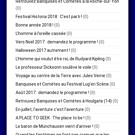
Retrouvez Banquises et Comètes à la Roche-sur-Yon
(0)
Festival Historia 2018 : C’est parti !
(0)
Bonne année 2018 !
(0)
L’homme à l’oreille cassée
(0)
Vers Noël 2017 : demandez le programme !
(0)
Halloween 2017 autrement !
(0)
L’Homme qui voulut être roi, de Rudyard Kipling
(0)
Le professeur Dicksonn soulève le voile
(0)
Voyage au centre de la Terre avec Jules Verne
(0)
Banquises et Comètes au Festival Lug’en Scène
(0)
Août 2017 : demandez le programme !
(0)
Retrouvez Banquises et Comètes à Houlgate (14)
(0)
En juillet, l’aventure c’est l’aventure
(0)
A PLACE TO GEEK : The place to be !
(0)
Le baron de Münchausen vient d’arriver !
(0)
Quand les fantômes ne font pas craquer que les