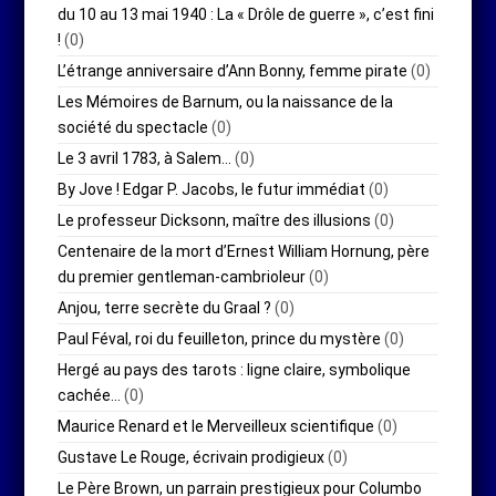
du 10 au 13 mai 1940 : La « Drôle de guerre », c’est fini
!
(0)
L’étrange anniversaire d’Ann Bonny, femme pirate
(0)
Les Mémoires de Barnum, ou la naissance de la
société du spectacle
(0)
Le 3 avril 1783, à Salem…
(0)
By Jove ! Edgar P. Jacobs, le futur immédiat
(0)
Le professeur Dicksonn, maître des illusions
(0)
Centenaire de la mort d’Ernest William Hornung, père
du premier gentleman-cambrioleur
(0)
Anjou, terre secrète du Graal ?
(0)
Paul Féval, roi du feuilleton, prince du mystère
(0)
Hergé au pays des tarots : ligne claire, symbolique
cachée…
(0)
Maurice Renard et le Merveilleux scientifique
(0)
Gustave Le Rouge, écrivain prodigieux
(0)
Le Père Brown, un parrain prestigieux pour Columbo