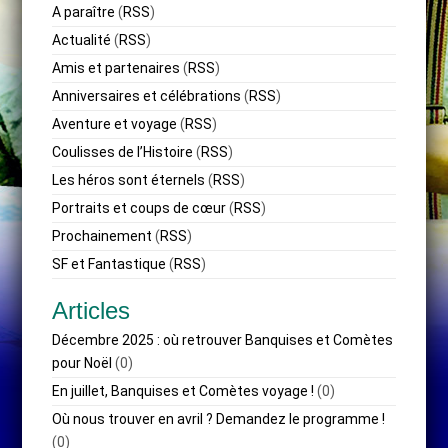
A paraître
(
RSS
)
Actualité
(
RSS
)
Amis et partenaires
(
RSS
)
Anniversaires et célébrations
(
RSS
)
Aventure et voyage
(
RSS
)
Coulisses de l’Histoire
(
RSS
)
Les héros sont éternels
(
RSS
)
Portraits et coups de cœur
(
RSS
)
Prochainement
(
RSS
)
SF et Fantastique
(
RSS
)
Articles
Décembre 2025 : où retrouver Banquises et Comètes
pour Noël
(0)
En juillet, Banquises et Comètes voyage !
(0)
Où nous trouver en avril ? Demandez le programme !
(0)